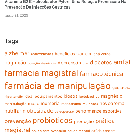
Vitamina B2 E Helicobacter Pylori: Uma Relação Promissora Na
Prevenção De Infecções Gástricas
maio 21, 2025
Tags
alzheimer
cancer
benefícios
chá verde
antioxidantes
emfal
diabetes
cognição
depressão
coração
demência
dha
farmacia magistral
farmacotécnica
farmácia de manipulação
gestacao
magnésio
idosos
ideal equipamentos
lactobacillus
hipertensão
memória
novoaroma
mase
manipulação
menopausa
mulheres
obesidade
nutrifarm
performance esportiva
osteoporose
probioticos
prática
prevenção
produção
magistral
saúde cerebral
saude cardiovascular
saude mental