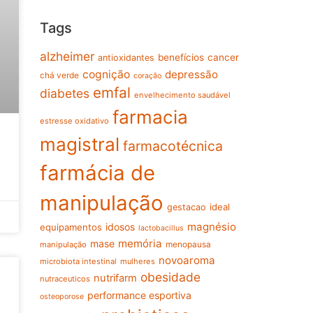
Tags
alzheimer
benefícios
cancer
antioxidantes
cognição
depressão
chá verde
coração
emfal
diabetes
envelhecimento saudável
farmacia
estresse oxidativo
magistral
farmacotécnica
farmácia de
manipulação
ideal
gestacao
magnésio
idosos
equipamentos
lactobacillus
memória
mase
menopausa
manipulação
novoaroma
microbiota intestinal
mulheres
obesidade
nutrifarm
nutraceuticos
performance esportiva
osteoporose