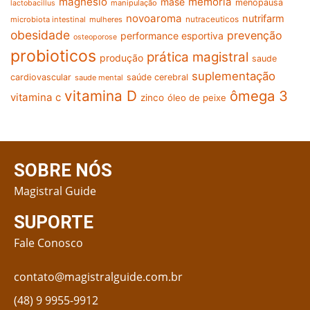
magnésio
memória
mase
menopausa
manipulação
lactobacillus
novoaroma
nutrifarm
nutraceuticos
microbiota intestinal
mulheres
obesidade
prevenção
performance esportiva
osteoporose
probioticos
prática magistral
produção
saude
suplementação
cardiovascular
saúde cerebral
saude mental
vitamina D
ômega 3
vitamina c
zinco
óleo de peixe
SOBRE NÓS
Magistral Guide
SUPORTE
Fale Conosco
contato@magistralguide.com.br
(48) 9 9955-9912