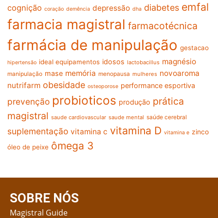
emfal
diabetes
cognição
depressão
coração
demência
dha
farmacia magistral
farmacotécnica
farmácia de manipulação
gestacao
magnésio
idosos
ideal equipamentos
lactobacillus
hipertensão
memória
novoaroma
mase
manipulação
menopausa
mulheres
obesidade
nutrifarm
performance esportiva
osteoporose
probioticos
prática
prevenção
produção
magistral
saúde cerebral
saude cardiovascular
saude mental
vitamina D
suplementação
vitamina c
zinco
vitamina e
ômega 3
óleo de peixe
SOBRE NÓS
Magistral Guide