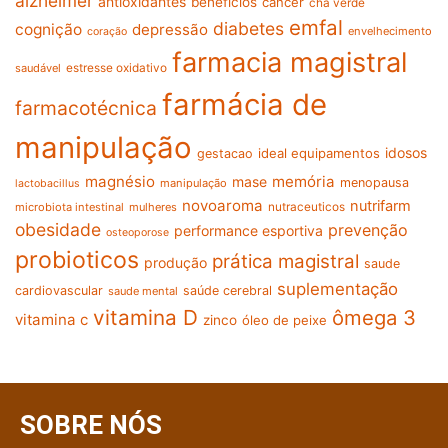
alzheimer
antioxidantes
benefícios
cancer
chá verde
emfal
diabetes
cognição
depressão
envelhecimento
coração
farmacia magistral
estresse oxidativo
saudável
farmácia de
farmacotécnica
manipulação
idosos
ideal equipamentos
gestacao
magnésio
memória
mase
menopausa
manipulação
lactobacillus
novoaroma
nutrifarm
nutraceuticos
microbiota intestinal
mulheres
obesidade
prevenção
performance esportiva
osteoporose
probioticos
prática magistral
produção
saude
suplementação
cardiovascular
saúde cerebral
saude mental
vitamina D
ômega 3
vitamina c
zinco
óleo de peixe
SOBRE NÓS