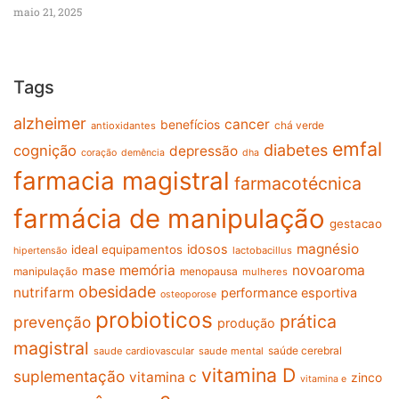
maio 21, 2025
Tags
alzheimer
cancer
benefícios
chá verde
antioxidantes
emfal
diabetes
cognição
depressão
coração
demência
dha
farmacia magistral
farmacotécnica
farmácia de manipulação
gestacao
magnésio
idosos
ideal equipamentos
lactobacillus
hipertensão
memória
novoaroma
mase
manipulação
menopausa
mulheres
obesidade
nutrifarm
performance esportiva
osteoporose
probioticos
prática
prevenção
produção
magistral
saúde cerebral
saude cardiovascular
saude mental
vitamina D
suplementação
vitamina c
zinco
vitamina e