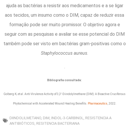
ajuda as bactérias a resistir aos medicamentos e a se ligar
aos tecidos, um insumo como o DIM, capaz de reduzir essa
formação pode ser muito promissor. O objetivo agora e
seguir com as pesquisas e avaliar se esse potencial do DIM
também pode ser visto em bactérias gram-positivas como o
Staphylococcus aureus
.
.
Bibliografia consultada:
Golberg K; et al. Anti-Virulence Activity of 3,3′-Diindolylmethane (DIM): A Bioactive Cruciferous
Phytochemical with Accelerated Wound Healing Benefits.
Pharmaceutics
, 2022.
DIINDOLILMETANO
,
DIM
,
INDOL-3-CARBINOL
,
RESISTENCIA A
ANTIBIÓTICOS
,
RESITENCIA BACTERIANA