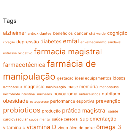
Tags
alzheimer
cognição
benefícios
cancer
antioxidantes
chá verde
emfal
diabetes
depressão
envelhecimento saudável
coração
farmacia magistral
estresse oxidativo
farmácia de
farmacotécnica
manipulação
idosos
ideal equipamentos
gestacao
magnésio
memória
mase
menopausa
manipulação
lactobacillus
novoaroma
nutrifarm
microbiota intestinal
mulheres
nutraceuticos
obesidade
prevenção
performance esportiva
osteoporose
probioticos
prática magistral
produção
saude
suplementação
cardiovascular
saúde cerebral
saude mental
vitamina D
ômega 3
vitamina c
zinco
óleo de peixe