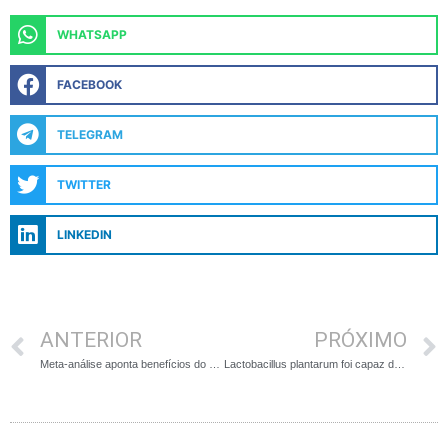
WHATSAPP
FACEBOOK
TELEGRAM
TWITTER
LINKEDIN
ANTERIOR
PRÓXIMO
Meta-análise aponta benefícios do uso de taurina em pacientes diabéticos
Lactobacillus plantarum foi capaz de reduzir a obesidade induzida em animais