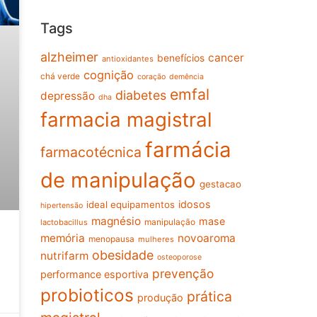
Tags
alzheimer
cancer
benefícios
antioxidantes
cognição
chá verde
coração
demência
emfal
diabetes
depressão
dha
farmacia magistral
farmácia
farmacotécnica
de manipulação
gestacao
idosos
ideal equipamentos
hipertensão
magnésio
mase
manipulação
lactobacillus
memória
novoaroma
menopausa
mulheres
obesidade
nutrifarm
osteoporose
prevenção
performance esportiva
probioticos
prática
produção