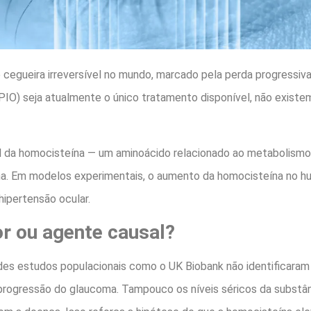
cegueira irreversível no mundo, marcado pela perda progressiva 
PIO) seja atualmente o único tratamento disponível, não existe
 da homocisteína — um aminoácido relacionado ao metabolismo 
a. Em modelos experimentais, o aumento da homocisteína no hu
ipertensão ocular.
r ou agente causal?
des estudos populacionais como o UK Biobank não identificaram 
progressão do glaucoma. Tampouco os níveis séricos da substân