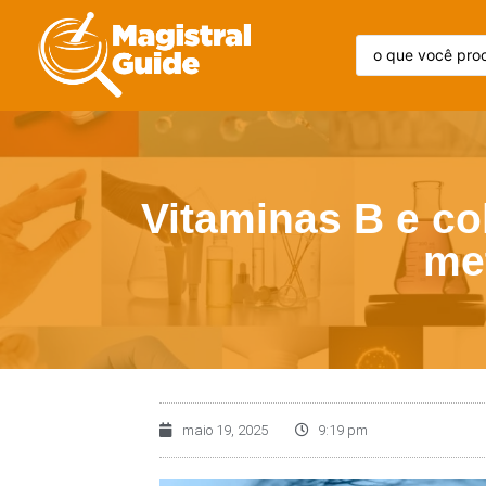
Vitaminas B e co
me
maio 19, 2025
9:19 pm