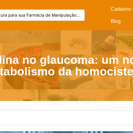
Cadastre
Blog
lina no glaucoma: um n
tabolismo da homociste