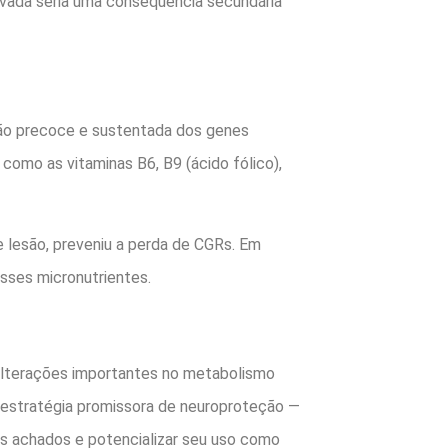
evada seria uma consequência secundária
ão precoce e sustentada dos genes
omo as vitaminas B6, B9 (ácido fólico),
 lesão, preveniu a perda de CGRs. Em
sses micronutrientes.
 alterações importantes no metabolismo
 estratégia promissora de neuroproteção —
s achados e potencializar seu uso como