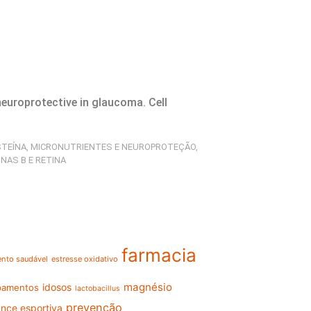
neuroprotective in glaucoma. Cell
TEÍNA
,
MICRONUTRIENTES E NEUROPROTEÇÃO
,
INAS B E RETINA
farmacia
nto saudável
estresse oxidativo
magnésio
idosos
ipamentos
lactobacillus
prevenção
nce esportiva