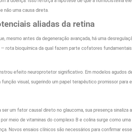
om a doença. Isso reforça a hipótese de que a homocisteína el
e não uma causa direta.
tenciais aliadas da retina
ue, mesmo antes da degeneração avançada, há uma desregulaç
 rota bioquímica da qual fazem parte cofatores fundamentais c
trou efeito neuroprotetor significativo. Em modelos agudos de
função visual, sugerindo um papel terapêutico promissor para e
ser um fator causal direto no glaucoma, sua presença sinaliza
por meio de vitaminas do complexo B e colina surge como uma
a. Novos ensaios clínicos são necessários para confirmar esse