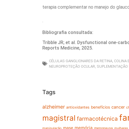
terapia complementar no manejo do glauc
.
Bibliografia consultada:
Tribble JR; et al. Dysfunctional one-car
Reports Medicine, 2025.
CÉLULAS GANGLIONARES DA RETINA
,
COLINA 
NEUROPROTEÇÃO OCULAR
,
SUPLEMENTAÇÃO 
Tags
alzheimer
cancer
benefícios
antioxidantes
c
fa
magistral
farmacotécnica
memória
mase
menopausa
manipulação
mulheres