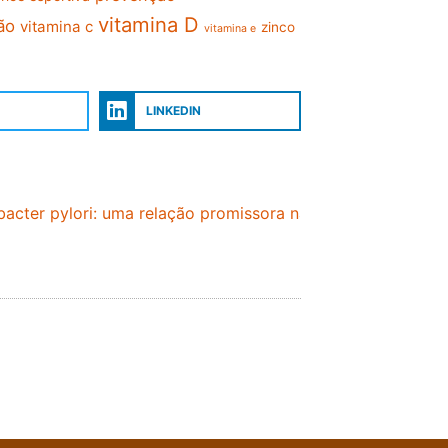
vitamina D
ão
vitamina c
zinco
vitamina e
LINKEDIN
bacter pylori: uma relação promissora na prevenção de inf