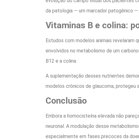
evolução do campo visual dos pacientes c
da patologia — um marcador patogênico — 
Vitaminas B e colina: po
Estudos com modelos animais revelaram q
envolvidos no metabolismo de um carbono —
B12 e a colina.
A suplementação desses nutrientes demons
modelos crônicos de glaucoma, protegeu a 
Conclusão
Embora a homocisteína elevada não pareça 
neuronal. A modulação desse metabolismo 
especialmente em fases precoces da doenç