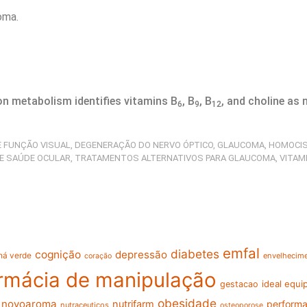
oma.
bon metabolism identifies vitamins B
, B
, B
, and choline as 
6
9
12
E FUNÇÃO VISUAL
,
DEGENERAÇÃO DO NERVO ÓPTICO
,
GLAUCOMA
,
HOMOCIS
E SAÚDE OCULAR
,
TRATAMENTOS ALTERNATIVOS PARA GLAUCOMA
,
VITAM
emfal
diabetes
cognição
depressão
há verde
envelhecime
coração
rmácia de manipulação
ideal equ
gestacao
obesidade
novoaroma
nutrifarm
performa
nutraceuticos
osteoporose