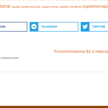
stral
suplementaç
saude cardiovascular
saúde cerebral
saude mental
OOK
TELEGRAM
TWITTER
Próximo
Vitamina B2 e Helico
 o sistema imune